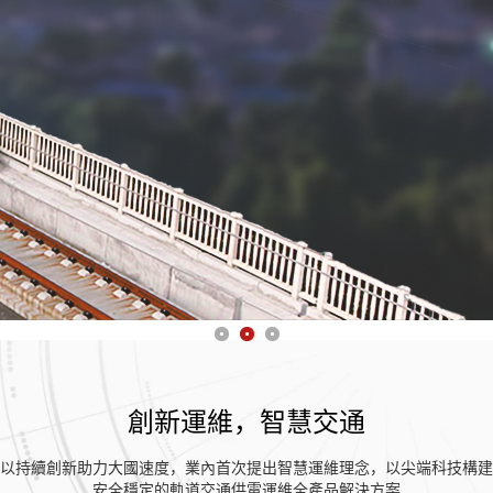
創新運維，智慧交通
以持續創新助力大國速度，業內首次提出智慧運維理念，以尖端科技構建
安全穩定的軌道交通供電運維全產品解決方案