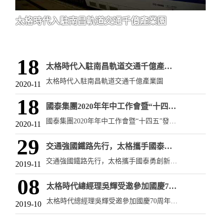
太格時代入駐南昌軌道交通千億產業園
太格時代入駐南昌軌道交通千億產業園
18
太格時代入駐南昌軌道交通千億產業園
太格時代入駐南昌軌道交通千億產業園
2020-11
18
國泰集團2020年年中工作會暨“十四五”發展規劃研討會圓滿
國泰集團2020年年中工作會暨“十四五”發展規劃研討會圓滿
2020-11
29
交通強國鐵路先行，太格攜手國泰勇創新時代
交通強國鐵路先行，太格攜手國泰勇創新時代
2019-11
08
太格時代總經理吳輝受邀參加國慶70周年慶祝活動
太格時代總經理吳輝受邀參加國慶70周年慶祝活動
2019-10