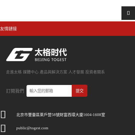

友情鏈接
走進太格
媒體中心
產品與解決方案
人才發展
投資者關系
訂閱我們

北京市豐臺區萊戶營58號財富西環大廈1604-1608室

public@togest.com