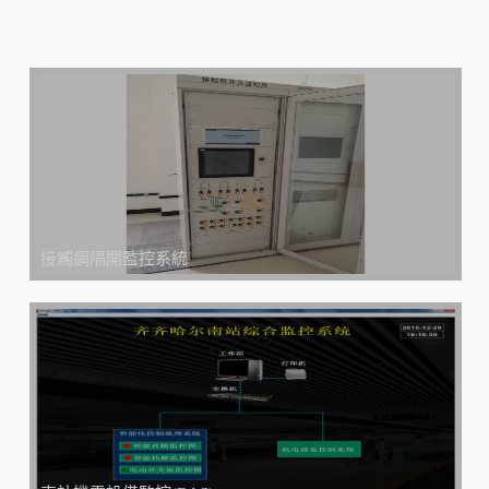
接觸網隔開監控系統