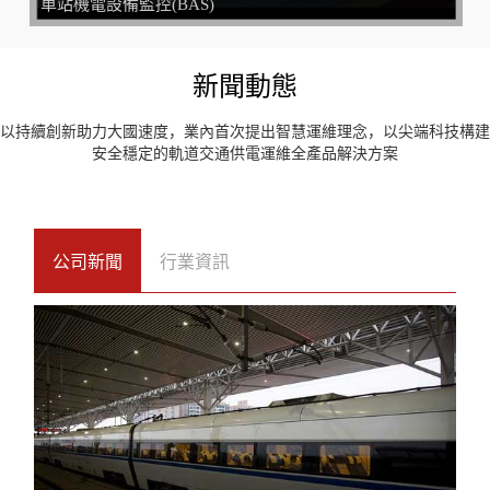
車站機電設備監控(BAS)
新聞動態
以持續創新助力大國速度，業內首次提出智慧運維理念，以尖端科技構建
安全穩定的軌道交通供電運維全產品解決方案
公司新聞
行業資訊